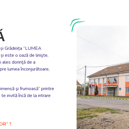
Ă
ă și Grădinița ”LUMEA
 este o oază de linişte,
i ales dorinţă de a
spre lumea înconjurătoare,
să imensă şi frumoasă” printre
te invită încă de la intrare
OR” ?