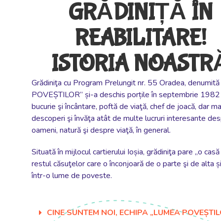
GRĂDINIȚĂ ÎN
REABILITARE!
ISTORIA NOASTR
Grădiniţa cu Program Prelungit nr. 55 Oradea, denumit
POVEȘTILOR” și-a deschis porțile în septembrie 1982 și
bucurie şi încântare, poftă de viaţă, chef de joacă, dar ma
descoperi şi învăţa atât de multe lucruri interesante de
oameni, natură şi despre viaţă, în general.
Situată în mijlocul cartierului Ioșia, grădiniţa pare ,,o ca
restul căsuţelor care o înconjoară de o parte şi de alta și 
într-o lume de poveste.
CINE SUNTEM NOI, ECHIPA „LUMEA POVEȘTIL